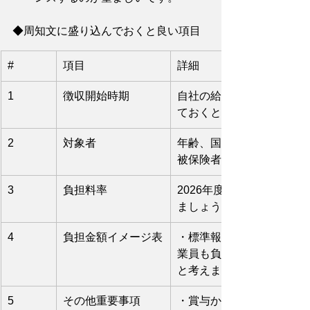
◆周知文に盛り込んでおくと良い項目
#
項目
詳細
1
徴収開始時期
自社の給与支払い日ベース
ておくとトラブル防止とな
2
対象者
年齢、国籍、独身・既婚、
被保険者は対象ということ
3
負担料率
2026年度は0.23%で自
ましょう。
4
負担金額イメージ表
・標準報酬月額ごとに具体
業員も負担金額を事前に把
と考えます。
5
その他重要事項
・賞与からも徴収対象にな