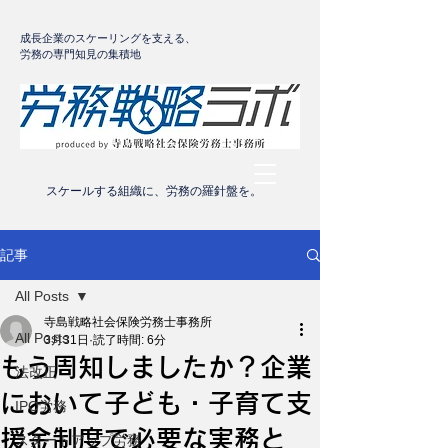
成長企業のスケーリングを支える、
労務の専門知見の集積地
​スケールする組織に、労務の羅針盤を。
記事
All Posts
寺島戦略社会保険労務士事務所
All Posts
3月31日
読了時間: 6分
もう周知しましたか？企業
法改正
において子ども・子育て支
IPO労務
援金制度で必要な実務と
スタートアップ労務