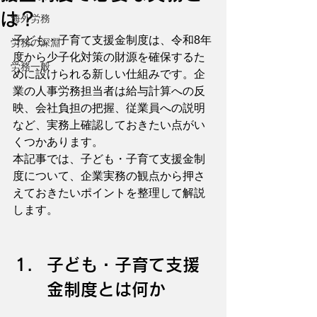
は？
海外労務
子ども・子育て支援金制度は、令和8年
労務の深淵
度から少子化対策の財源を確保するた
労務一般
めに設けられる新しい仕組みです。企
業の人事労務担当者は給与計算への反
映、会社負担の把握、従業員への説明
など、実務上確認しておきたい点がい
くつかあります。
本記事では、子ども・子育て支援金制
度について、企業実務の観点から押さ
えておきたいポイントを整理して解説
します。
子ども・子育て支援
金制度とは何か