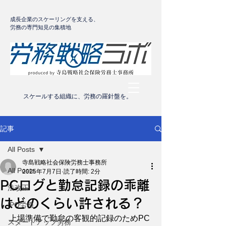
成長企業のスケーリングを支える、
労務の専門知見の集積地
​スケールする組織に、労務の羅針盤を。
記事
All Posts
寺島戦略社会保険労務士事務所
All Posts
2025年7月7日
読了時間: 2分
PCログと勤怠記録の乖離
法改正
はどのくらい許される？
IPO労務
上場準備で勤怠の客観的記録のためPC
スタートアップ労務