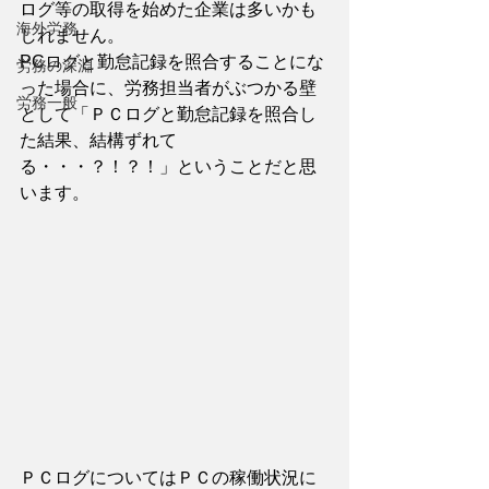
ログ等の取得を始めた企業は多いかも
海外労務
しれません。
PCログと勤怠記録を照合することにな
労務の深淵
った場合に、労務担当者がぶつかる壁
労務一般
として「ＰＣログと勤怠記録を照合し
た結果、結構ずれて
る・・・？！？！」ということだと思
います。
ＰＣログについてはＰＣの稼働状況に