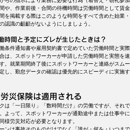
からの指示により業務に必要な行為（着替え・朝礼参加
間や、作業前後・合間の待機時間は労働時間として賃金
間を掲載する際はこのような時間をすべて含めた始業・
の認識の齟齬がないようにしましょう。
働時間と予定にズレが生じたときは？
働条件通知書や雇用契約書で定めていた労働時間と実際
合は、スポットワーカーが申請した労働時間と実態を速
す。就業期間終了後にスポットワーカーと連絡がスムー
定し、勤怠データの確認は優先的にスピーディに実施す
も労災保険は適用される
クは「一日限り」「数時間だけ」の労働ですが、それで
。よって、スポットワーカーが通勤途中または仕事中に
同様労災対応が必要となります。
ーンは事故そのものだけでなく「誰が・何を・いつまで