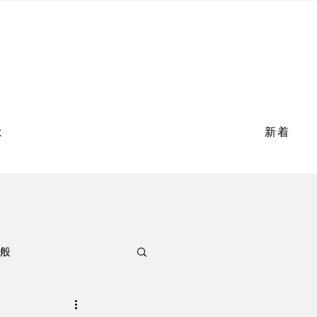
は
新着
般