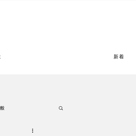
は
新着
般