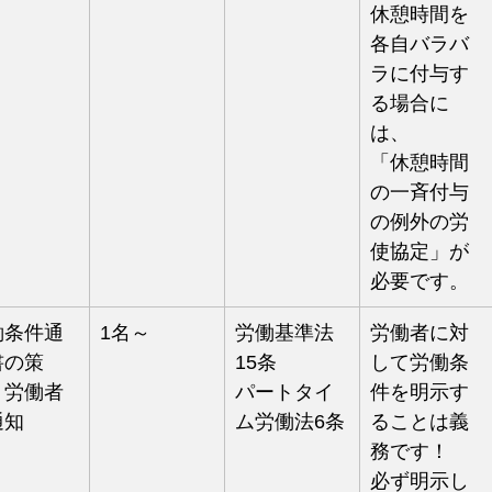
休憩時間を
各自バラバ
ラに付与す
る場合に
は、
「休憩時間
の一斉付与
の例外の労
使協定」が
必要です。
働条件通
1名～
労働基準法
労働者に対
書の策
15条
して労働条
・労働者
パートタイ
件を明示す
通知
ム労働法6条
ることは義
務です！
必ず明示し