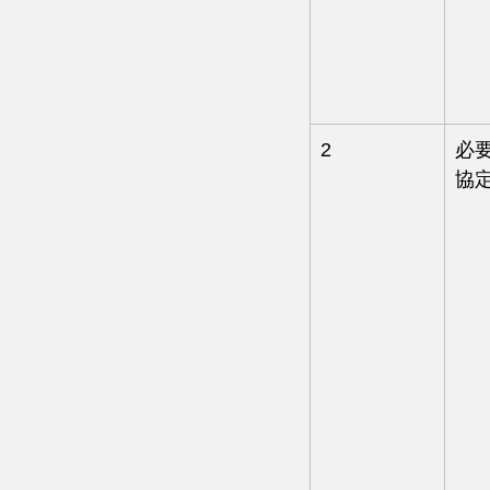
2
必
協