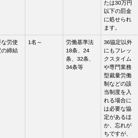
たは30万円
以下の罰金
に処せられ
ます。
要な労使
1名～
労働基準法
36協定以外
定の締結
18条、24
にもフレッ
条、32条、
クスタイム
34条等
や専門業務
型裁量労働
制などの該
当制度を入
れる場合に
は必要な協
定があるほ
か、忘れが
ちですが、