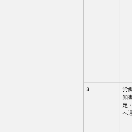
3
労
知
定
へ